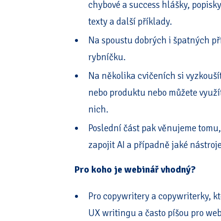
chybové a success hlášky, popisky
texty a další příklady.
Na spoustu dobrých i špatných pří
rybníčku.
Na několika cvičeních si vyzkouší
nebo produktu nebo můžete využít 
nich.
Poslední část pak věnujeme tomu, 
zapojit AI a případně jaké nástroje
Pro koho je webinář vhodný?
Pro copywritery a copywriterky, kt
UX writingu a často píšou pro we