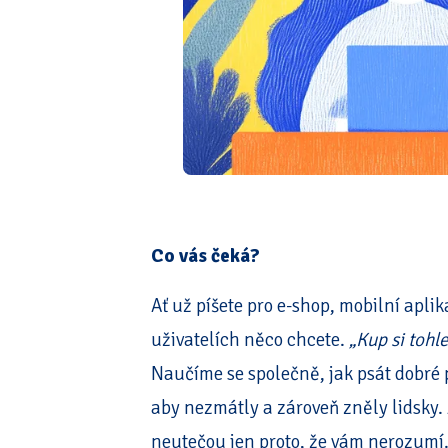
Co vás čeká?
Ať už píšete pro e-shop, mobilní apli
uživatelích něco chcete.
„Kup si tohl
Naučíme se společně, jak psát dobré 
aby nezmátly a zároveň zněly lidsky.
neutečou jen proto, že vám nerozumí