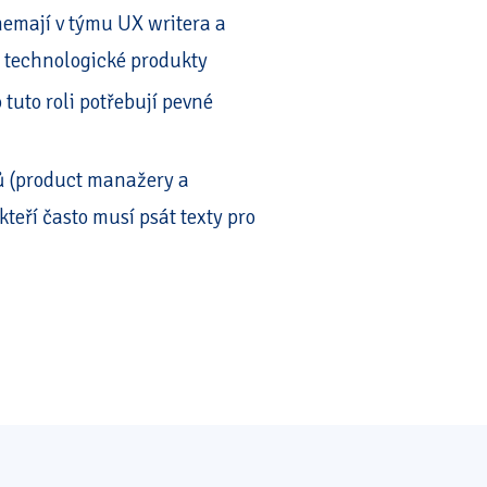
 nemají v týmu UX writera a
o technologické produkty
o tuto roli potřebují pevné
ů (product manažery a
kteří často musí psát texty pro