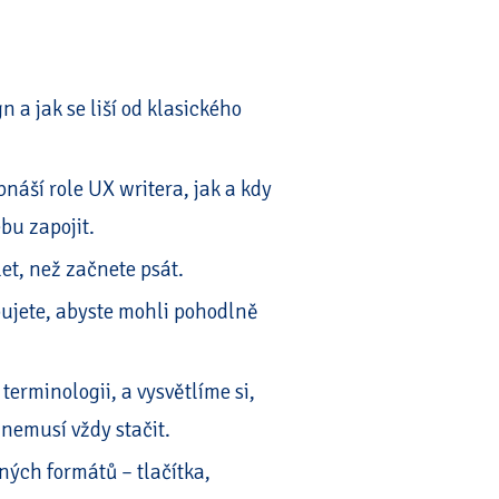
n a jak se liší od klasického
bnáší role UX writera, jak a kdy
bu zapojit.
et, než začnete psát.
bujete, abyste mohli pohodlně
terminologii, a vysvětlíme si,
 nemusí vždy stačit.
zných formátů – tlačítka,