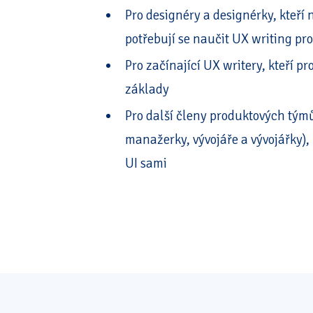
Pro designéry a designérky, kteří
potřebují se naučit UX writing pr
Pro začínající UX writery, kteří pr
základy
Pro další členy produktových tým
manažerky, vývojáře a vývojářky), 
UI sami